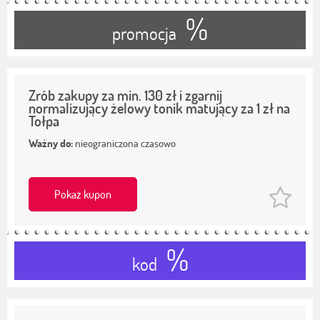
%
promocja
Zrób zakupy za min. 130 zł i zgarnij
normalizujący żelowy tonik matujący za 1 zł na
Tołpa
Ważny do:
nieograniczona czasowo
Pokaż kupon
%
kod