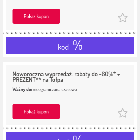
Pokaż kupon
%
kod
Noworoczna wyprzedaż. rabaty do -60%* +
PREZENT** na Tołpa
Ważny do:
nieograniczona czasowo
Pokaż kupon