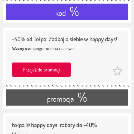
%
kod
-40% od Tołpa! Zadbaj o siebie w happy days!
Ważny do:
nieograniczona czasowo
Przejdź do promocji
%
promocja
tołpa.® happy days. rabaty do -40%