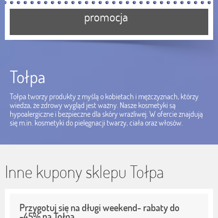
promocja
Tołpa
Tołpa tworzy produkty z myślą o kobietach i mężczyznach, którzy
wiedza, że zdrowy wygląd jest ważny. Nasze kosmetyki są
hypoalergiczne i bezpieczne dla skóry wrażliwej. W ofercie znajdują
się m.in. kosmetyki do pielęgnacji twarzy, ciała oraz włosów.
Inne kupony sklepu Tołpa
Przygotuj się na długi weekend- rabaty do
-45% na Tołpa