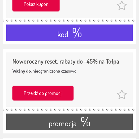
Pokaż kupon
%
kod
Noworoczny reset. rabaty do -45% na Tołpa
Ważny do:
nieograniczona czasowo
Przejdź do promocji
%
promocja