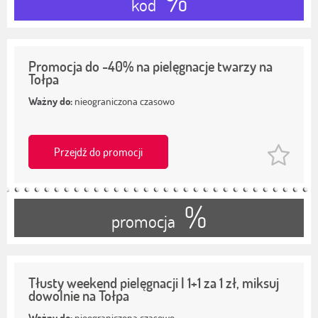
%
kod
Promocja do -40% na pielęgnacje twarzy na
Tołpa
Ważny do:
nieograniczona czasowo
Przejdź do promocji
%
promocja
Tłusty weekend pielęgnacji | 1+1 za 1 zł, miksuj
dowolnie na Tołpa
Ważny do:
nieograniczona czasowo