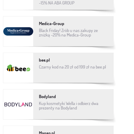
-15% NA ABA GROUP
Medica-Group
Black Friday! Zrób u nas zakupy ze
zniżką -20% na Medica-Group
bee.pl
Czarny kod na 20 zł od 199 zł na bee.pl
Bodyland
Kup kosmetyki Wella i odbierz dwa
prezenty na Bodyland
Mango.pl