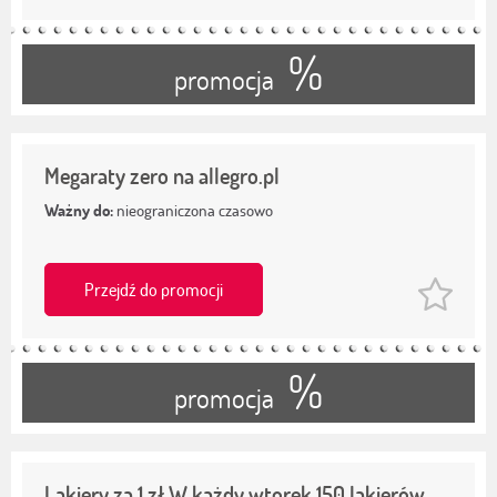
%
promocja
Megaraty zero na allegro.pl
Ważny do:
nieograniczona czasowo
Przejdź do promocji
%
promocja
Lakiery za 1 zł W każdy wtorek 150 lakierów