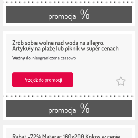
%
promocja
Zrób sobie wolne nad wodą na allegro.
Artykuły na plażę lub piknik w super cenach
Ważny do:
nieograniczona czasowo
Przejdź do promocji
%
promocja
Rabat -72% Materac 160x200 Kokos w cenie