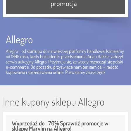
promocja
Allegro
Allegro - od startupu do największej platformy handlowej Istniejemy
od 1999 roku, kiedy holenderski przedsiębiorca Arjan Bakker założył
serwis aukcyjny Allegro. Przyjmuje się, że wtedy rozpoczął się polski
e-commerce. Od początku przyświeca nam ten sam cel – radość
kupowania i sprzedawania online. Pozwalamy zaoszczędz
Inne kupony sklepu Allegro
Wyprzedaż do -70% Sprawdź promocje w
sklepie Marylin na Allegro!