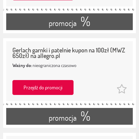
%
promocja
Gerlach garnki i patelnie kupon na 100zł (MWZ
650zł) na allegro.pl
Ważny do:
nieograniczona czasowo
Przejdź do promocji
%
promocja