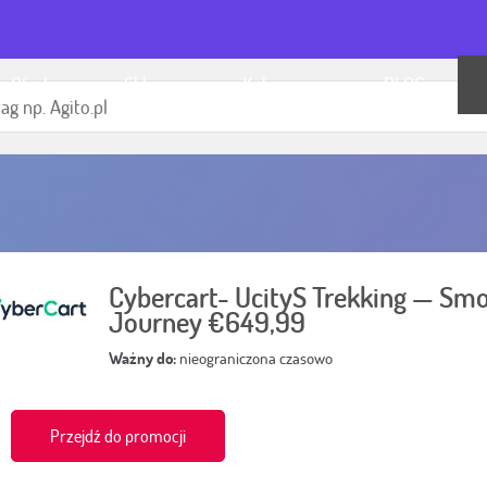
p Oferty
Sklepy
Kategorie
BLOG
Cybercart- UcityS Trekking — Sm
Journey €649,99
Ważny do:
nieograniczona czasowo
Przejdź do promocji