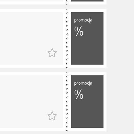
promocja
%
promocja
%