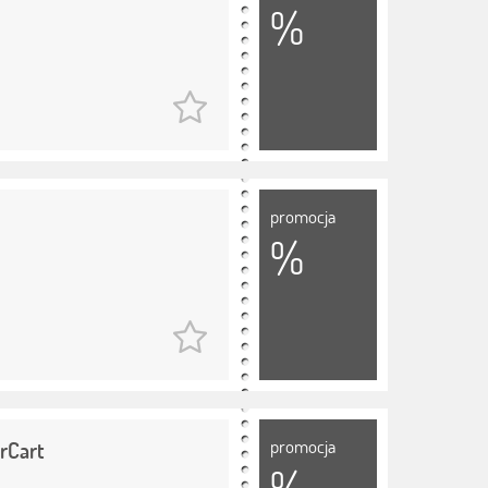
%
promocja
%
promocja
rCart
%