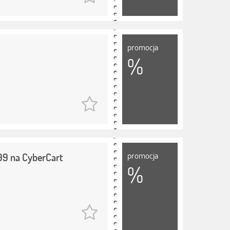
promocja
%
promocja
99 na CyberCart
%