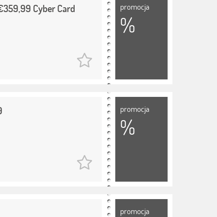
promocja
 €359,99 Cyber Card
%
promocja
9
%
promocja