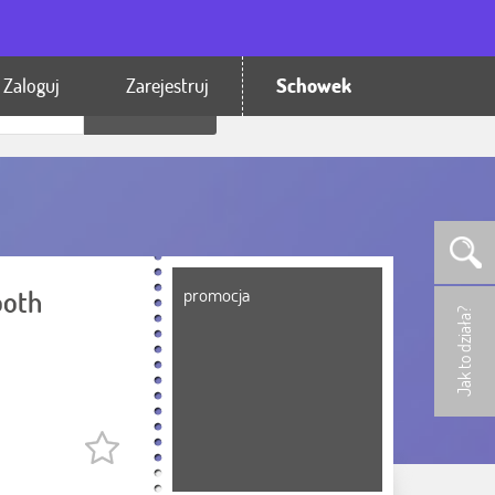
Zaloguj
Zarejestruj
Schowek
promocja
ooth
Jak to działa?