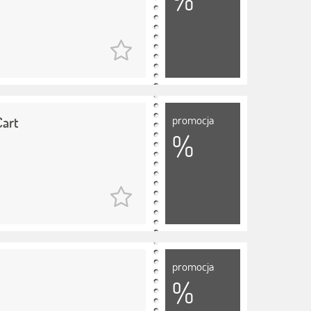
promocja
Cart
%
promocja
%