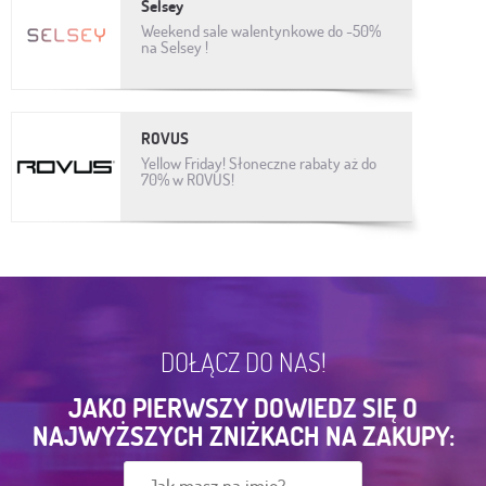
Selsey
Weekend sale walentynkowe do -50%
na Selsey !
ROVUS
Yellow Friday! Słoneczne rabaty aż do
70% w ROVUS!
DOŁĄCZ DO NAS!
JAKO PIERWSZY DOWIEDZ SIĘ O
NAJWYŻSZYCH ZNIŻKACH NA ZAKUPY: