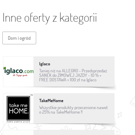
Inne oferty z kategorii
Dom i ogród
Iglaco
Taniej niż na ALLEGRO - Przedsprzedaż
SANEK do ZIMOWEJ JAZDY - 10 % +
FREE DOSTAWA > 100 zł na Iglaco
TakeMeHome
Wszystkie produkty przecenione nawet
o 25% na TakeMeHome !!