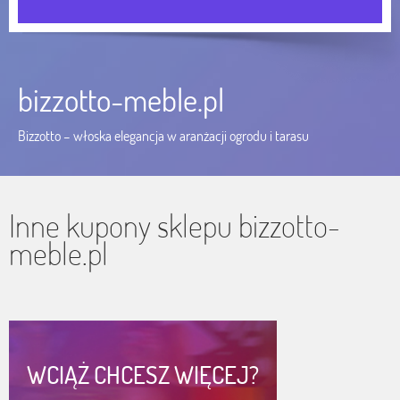
bizzotto-meble.pl
Bizzotto – włoska elegancja w aranżacji ogrodu i tarasu
Inne kupony sklepu bizzotto-
meble.pl
WCIĄŻ CHCESZ WIĘCEJ?